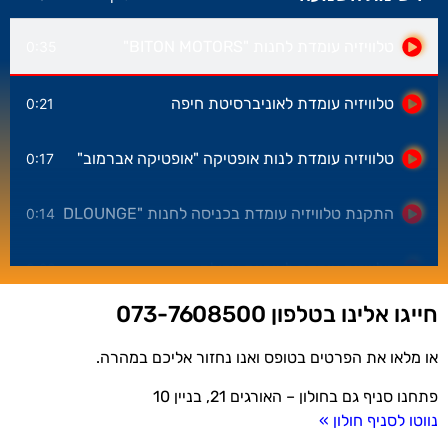
טלוויזיה עומדת לחנות "BITON MOTORS"
0:35
טלוויזיה עומדת לאוניברסיטת חיפה
0:21
טלוויזיה עומדת לנות אופטיקה "אופטיקה אברמוב"
0:17
התקנת טלוויזיה עומדת בכניסה לחנות "DLOUNGE"
0:14
טלוויזיה עומדת לעיריית עפולה
0:23
חייגו אלינו בטלפון 073-7608500
התקנת טלוויזיה עומדת ברשת חנויות "יין בעיר"
0:28
או מלאו את הפרטים בטופס ואנו נחזור אליכם במהרה.
התקנת טלוויזיה עומדת לרשת מוצרי השיער "Ayelet Beauty"
0:38
פתחנו סניף גם בחולון – האורגים 21, בניין 10
נווטו לסניף חולון »
טלוויזיה עומדת לסלון כלות "HELENA KOLAN"
0:40