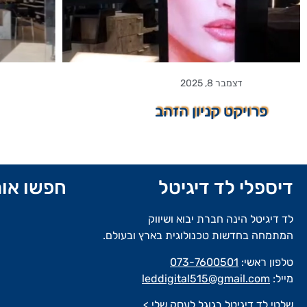
דצמבר 31, 2023
פרויקט פלייפוט
דיספלי לד דיגיטל
חפשו אות
לד דיגיטל הינה חברת יבוא ושיווק
המתמחה בחדשות טכנולוגית בארץ ובעולם.
טלפון ראשי:
073-7600501
מייל:
leddigital515@gmail.com
שלטי לד דיגיטל בגוגל לעסק שלי >