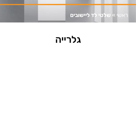
ראשי
»
שלטי לד ליישובים
גלרייה